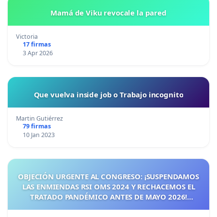
Mamá de Viku revocale la pared
Victoria
17 firmas
3 Apr 2026
Que vuelva inside job o Trabajo incognito
Martin Gutiérrez
79 firmas
10 Jan 2023
OBJECIÓN URGENTE AL CONGRESO: ¡SUSPENDAMOS
LAS ENMIENDAS RSI OMS 2024 Y RECHACEMOS EL
TRATADO PANDÉMICO ANTES DE MAYO 2026!
¡CIUDADANOS DE ESPAÑA, ACTUEMOS ANTES DE QUE
SEA TARDE!