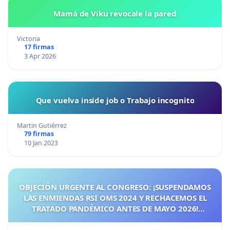
Mamá de Viku revocale la pared
Victoria
17 firmas
3 Apr 2026
Que vuelva inside job o Trabajo incognito
Martin Gutiérrez
79 firmas
10 Jan 2023
OBJECIÓN URGENTE AL CONGRESO: ¡SUSPENDAMOS
LAS ENMIENDAS RSI OMS 2024 Y RECHACEMOS EL
TRATADO PANDÉMICO ANTES DE MAYO 2026!
¡CIUDADANOS DE ESPAÑA, ACTUEMOS ANTES DE QUE
SEA TARDE!