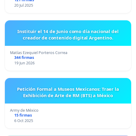
20 Jul 2025
Instituir el 14 de Junio como día nacional del
creador de contenido digital Argentino.
Matías Ezequiel Porteros Correa
344 firmas
19 Jun 2026
Petición Formal a Museos Mexicanos: Traer la
Exhibición de Arte de RM (BTS) a México
Army de México
15 firmas
6 Oct 2025