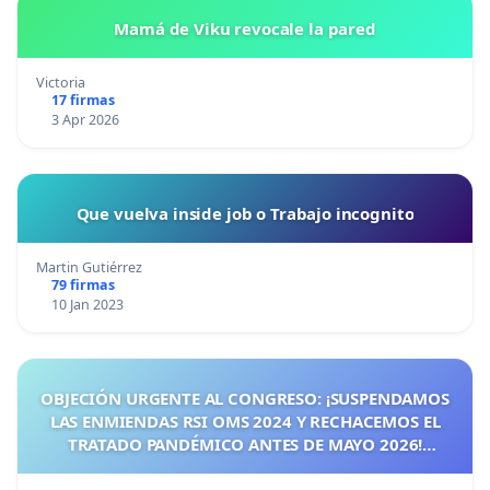
Mamá de Viku revocale la pared
Victoria
17 firmas
3 Apr 2026
Que vuelva inside job o Trabajo incognito
Martin Gutiérrez
79 firmas
10 Jan 2023
OBJECIÓN URGENTE AL CONGRESO: ¡SUSPENDAMOS
LAS ENMIENDAS RSI OMS 2024 Y RECHACEMOS EL
TRATADO PANDÉMICO ANTES DE MAYO 2026!
¡CIUDADANOS DE ESPAÑA, ACTUEMOS ANTES DE QUE
SEA TARDE!