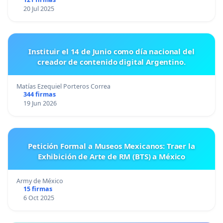
20 Jul 2025
Instituir el 14 de Junio como día nacional del
creador de contenido digital Argentino.
Matías Ezequiel Porteros Correa
344 firmas
19 Jun 2026
Petición Formal a Museos Mexicanos: Traer la
Exhibición de Arte de RM (BTS) a México
Army de México
15 firmas
6 Oct 2025