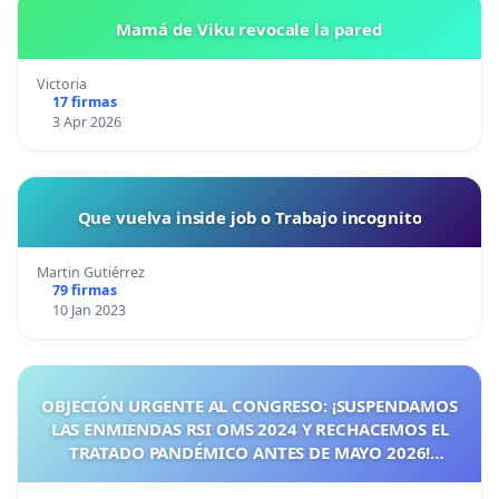
Mamá de Viku revocale la pared
Victoria
17 firmas
3 Apr 2026
Que vuelva inside job o Trabajo incognito
Martin Gutiérrez
79 firmas
10 Jan 2023
OBJECIÓN URGENTE AL CONGRESO: ¡SUSPENDAMOS
LAS ENMIENDAS RSI OMS 2024 Y RECHACEMOS EL
TRATADO PANDÉMICO ANTES DE MAYO 2026!
¡CIUDADANOS DE ESPAÑA, ACTUEMOS ANTES DE QUE
SEA TARDE!