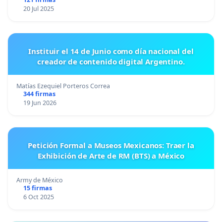
20 Jul 2025
Instituir el 14 de Junio como día nacional del
creador de contenido digital Argentino.
Matías Ezequiel Porteros Correa
344 firmas
19 Jun 2026
Petición Formal a Museos Mexicanos: Traer la
Exhibición de Arte de RM (BTS) a México
Army de México
15 firmas
6 Oct 2025