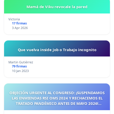
Mamá de Viku revocale la pared
Victoria
17 firmas
3 Apr 2026
Que vuelva inside job o Trabajo incognito
Martin Gutiérrez
79 firmas
10 Jan 2023
OBJECIÓN URGENTE AL CONGRESO: ¡SUSPENDAMOS
LAS ENMIENDAS RSI OMS 2024 Y RECHACEMOS EL
TRATADO PANDÉMICO ANTES DE MAYO 2026!
¡CIUDADANOS DE ESPAÑA, ACTUEMOS ANTES DE QUE
SEA TARDE!