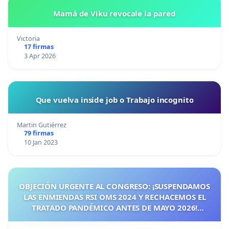
Mamá de Viku revocale la pared
Victoria
17 firmas
3 Apr 2026
Que vuelva inside job o Trabajo incognito
Martin Gutiérrez
79 firmas
10 Jan 2023
OBJECIÓN URGENTE AL CONGRESO: ¡SUSPENDAMOS
LAS ENMIENDAS RSI OMS 2024 Y RECHACEMOS EL
TRATADO PANDÉMICO ANTES DE MAYO 2026!
¡CIUDADANOS DE ESPAÑA, ACTUEMOS ANTES DE QUE
SEA TARDE!