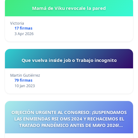
Mamá de Viku revocale la pared
Victoria
17 firmas
3 Apr 2026
Que vuelva inside job o Trabajo incognito
Martin Gutiérrez
79 firmas
10 Jan 2023
OBJECIÓN URGENTE AL CONGRESO: ¡SUSPENDAMOS
LAS ENMIENDAS RSI OMS 2024 Y RECHACEMOS EL
TRATADO PANDÉMICO ANTES DE MAYO 2026!
¡CIUDADANOS DE ESPAÑA, ACTUEMOS ANTES DE QUE
SEA TARDE!