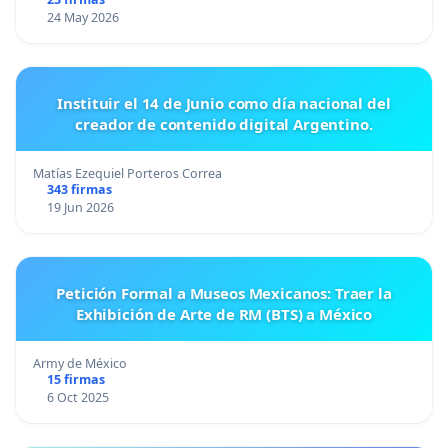
24 May 2026
Instituir el 14 de Junio como día nacional del
creador de contenido digital Argentino.
Matías Ezequiel Porteros Correa
343 firmas
19 Jun 2026
Petición Formal a Museos Mexicanos: Traer la
Exhibición de Arte de RM (BTS) a México
Army de México
15 firmas
6 Oct 2025