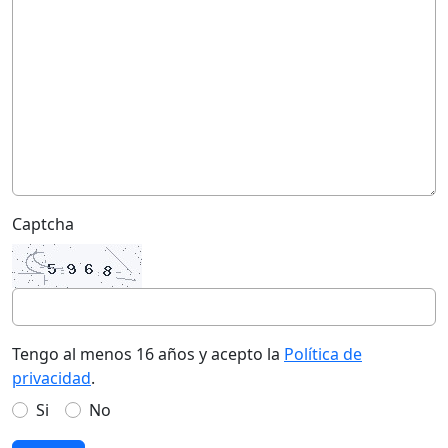
Captcha
Tengo al menos 16 años y acepto la
Política de
privacidad
.
Si
No