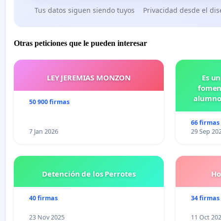
Tus datos siguen siendo tuyos
Privacidad desde el di
Otras peticiones que le pueden interesar
LEY JEREMIAS MONZON
Es un
foment
alumnos
50 900 firmas
Pr
66 firmas
7 Jan 2026
29 Sep 20
Detención de los Perrotes
Ho
40 firmas
34 firmas
23 Nov 2025
11 Oct 20