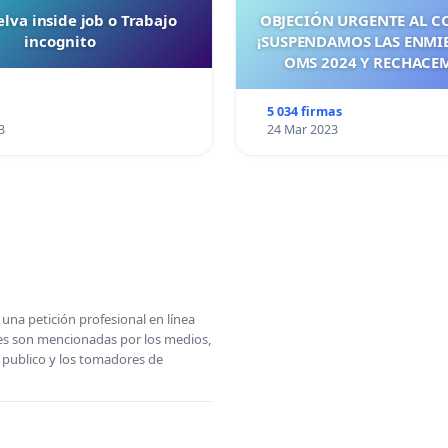
lva inside job o Trabajo
OBJECIÓN URGENTE AL C
incognito
¡SUSPENDAMOS LAS ENMI
OMS 2024 Y RECHACE
TRATADO PANDÉMICO A
MAYO 2026! ¡CIUDADA
5 034 firmas
ESPAÑA, ACTUEMOS ANTE
3
24 Mar 2023
SEA TARDE!
una petición profesional en línea
ones son mencionadas por los medios,
l publico y los tomadores de