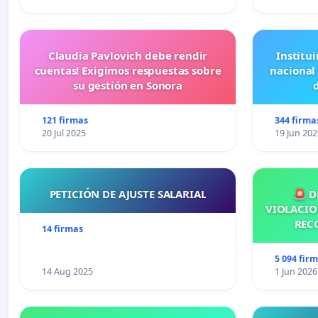
Claudia Pavlovich debe rendir
Institui
cuentas! Exigimos respuestas sobre
nacional
su gestión en Sonora
121 firmas
344 firma
20 Jul 2025
19 Jun 202
PETICIÓN DE AJUSTE SALARIAL
🚨 D
VIOLACIO
REC
14 firmas
5 094 fir
14 Aug 2025
1 Jun 2026