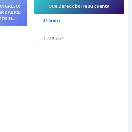
ONGRESO:
Que Dereck borre su cuenta
ENDAS RSI
MOS EL
34 firmas
NTES DE
NOS DE
S DE QUE
15 Oct 2024