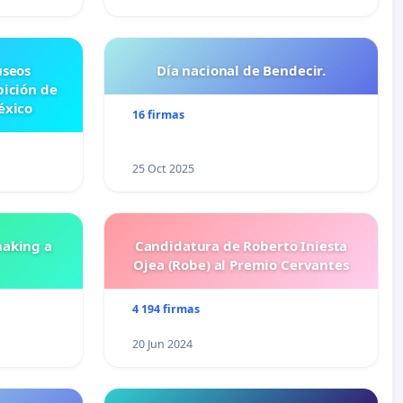
useos
Día nacional de Bendecir.
bición de
éxico
16 firmas
25 Oct 2025
aking a
Candidatura de Roberto Iniesta
Ojea (Robe) al Premio Cervantes
4 194 firmas
20 Jun 2024