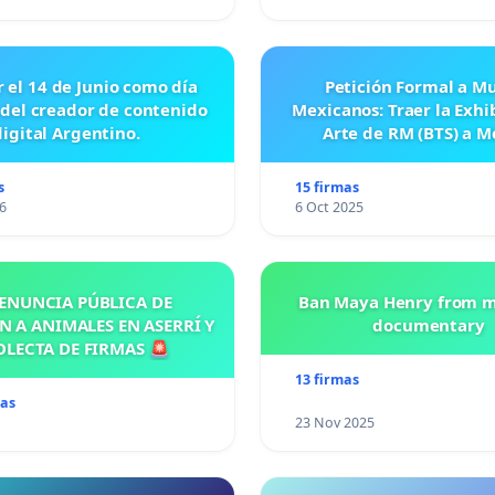
r el 14 de Junio como día
Petición Formal a M
 del creador de contenido
Mexicanos: Traer la Exhi
digital Argentino.
Arte de RM (BTS) a M
s
15 firmas
6
6 Oct 2025
ENUNCIA PÚBLICA DE
Ban Maya Henry from m
N A ANIMALES EN ASERRÍ Y
documentary
OLECTA DE FIRMAS 🚨
13 firmas
mas
23 Nov 2025