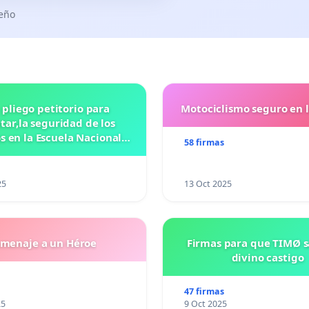
seño
 pliego petitorio para
Motociclismo seguro en 
ar,la seguridad de los
 en la Escuela Nacional
58 firmas
eparatoria #5 JOSE
VASCONCELOSN
25
13 Oct 2025
menaje a un Héroe
Firmas para que TIMØ 
divino castigo
47 firmas
25
9 Oct 2025