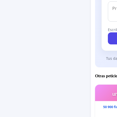
Escri
Tus da
Otras petici
LE
50 900 f