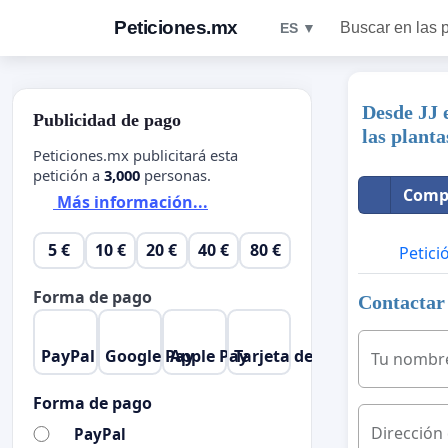
Peticiones.mx
Buscar en las 
ES ▼
Desde JJ 
Publicidad de pago
las planta
Peticiones.mx publicitará esta
petición a
3,000
personas.
Compa
Más información...
5 €
10 €
20 €
40 €
80 €
Petici
Forma de pago
Contactar 
PayPal
Google Pay
Apple Pay
Tarjeta de crédito
Tu nombr
Forma de pago
Dirección
PayPal