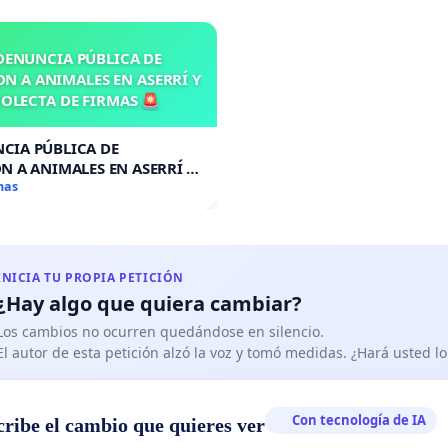
DENUNCIA PÚBLICA DE
N A ANIMALES EN ASERRÍ Y
OLECTA DE FIRMAS 🚨
CIA PÚBLICA DE
N A ANIMALES EN ASERRÍ Y
A DE FIRMAS 🚨
mas
INICIA TU PROPIA PETICIÓN
¿Hay algo que quiera cambiar?
Los cambios no ocurren quedándose en silencio.
El autor de esta petición alzó la voz y tomó medidas. ¿Hará usted 
Con tecnología de IA
cribe el cambio que quieres ver