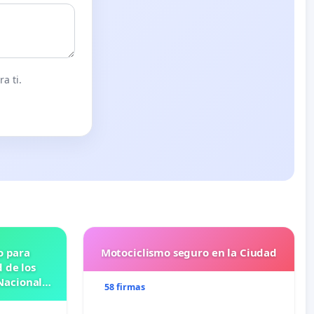
a ti.
o para
Motociclismo seguro en la Ciudad
 de los
Nacional
58 firmas
OSE
N