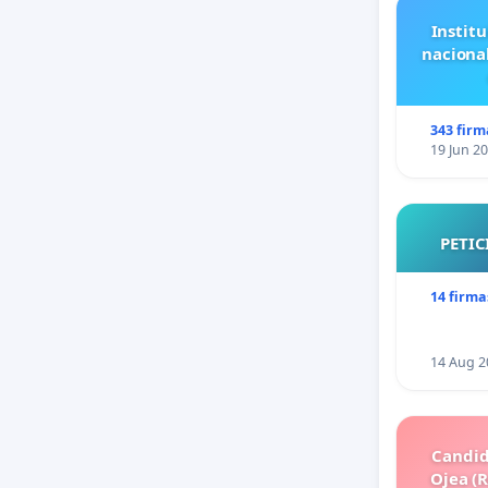
Institu
naciona
343 firm
19 Jun 2
PETIC
14 firma
14 Aug 2
Candid
Ojea (