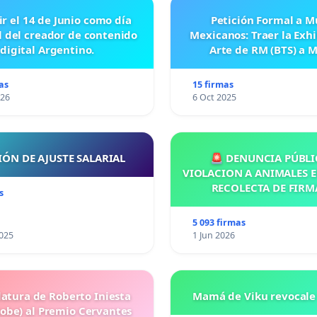
ir el 14 de Junio como día
Petición Formal a M
l del creador de contenido
Mexicanos: Traer la Exh
digital Argentino.
Arte de RM (BTS) a 
as
15 firmas
026
6 Oct 2025
IÓN DE AJUSTE SALARIAL
🚨 DENUNCIA PÚBLI
VIOLACION A ANIMALES E
RECOLECTA DE FIRM
s
5 093 firmas
025
1 Jun 2026
atura de Roberto Iniesta
Mamá de Viku revocale 
Robe) al Premio Cervantes