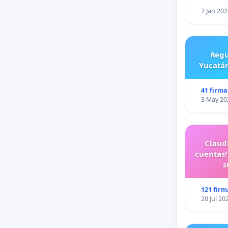
7 Jan 202
Regu
Yucatán
41 firma
3 May 20
Claud
cuentas!
s
121 firm
20 Jul 20