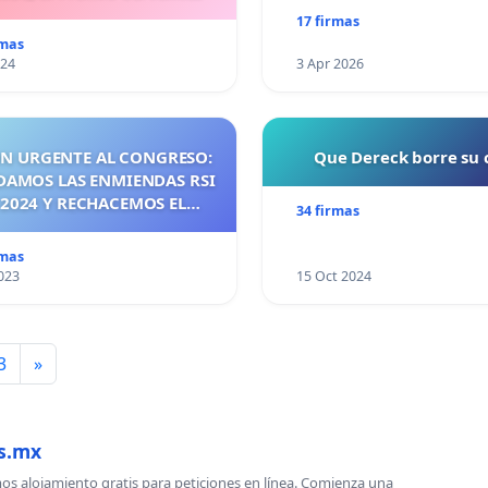
17 firmas
rmas
024
3 Apr 2026
ÓN URGENTE AL CONGRESO:
Que Dereck borre su
DAMOS LAS ENMIENDAS RSI
2024 Y RECHACEMOS EL
34 firmas
DO PANDÉMICO ANTES DE
 2026! ¡CIUDADANOS DE
rmas
, ACTUEMOS ANTES DE QUE
023
15 Oct 2024
SEA TARDE!
3
»
es.mx
s alojamiento gratis para peticiones en línea. Comienza una