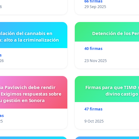
66 firmas
6
29 Sep 2025
lación del cannabis en
Detención de los Pe
: alto a la criminalización
40 firmas
s
26
23 Nov 2025
ia Pavlovich debe rendir
Firmas para que TIMØ 
 Exigimos respuestas sobre
divino castigo
u gestión en Sonora
47 firmas
as
25
9 Oct 2025