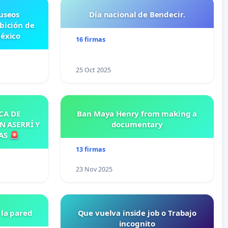
useos
Día nacional de Bendecir.
ibición de
México
16 firmas
25 Oct 2025
CA DE
Ban Maya Henry from making a
N ASERRÍ Y
documentary
AS 🚨
13 firmas
23 Nov 2025
la pared
Que vuelva inside job o Trabajo
incognito