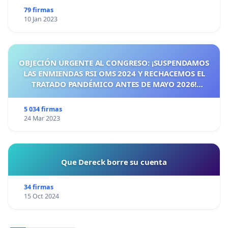
79 firmas
10 Jan 2023
OBJECIÓN URGENTE AL CONGRESO: ¡SUSPENDAMOS
LAS ENMIENDAS RSI OMS 2024 Y RECHACEMOS EL
TRATADO PANDÉMICO ANTES DE MAYO 2026!
¡CIUDADANOS DE ESPAÑA, ACTUEMOS ANTES DE QUE
SEA TARDE!
5 034 firmas
24 Mar 2023
Que Dereck borre su cuenta
34 firmas
15 Oct 2024