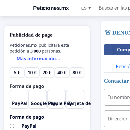
Peticiones.mx
Buscar en las 
ES ▼
🚨 DENU
Publicidad de pago
Peticiones.mx publicitará esta
Compa
petición a
3,000
personas.
Más información...
Petici
5 €
10 €
20 €
40 €
80 €
Contactar 
Forma de pago
Tu nombr
PayPal
Google Pay
Apple Pay
Tarjeta de crédito
Forma de pago
Dirección
PayPal