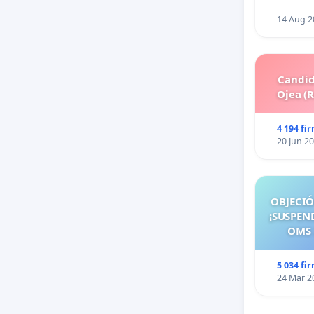
14 Aug 2
Candid
Ojea (
4 194 fi
20 Jun 2
OBJECI
¡SUSPEN
OMS 
TRATA
MAYO
5 034 fi
ESPAÑA
24 Mar 2