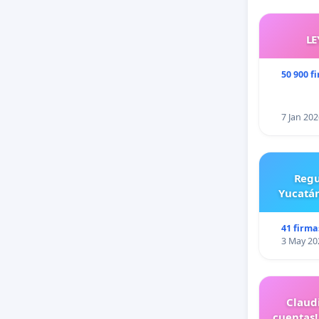
LE
50 900 f
7 Jan 202
Regu
Yucatán
41 firma
3 May 20
Claud
cuentas!