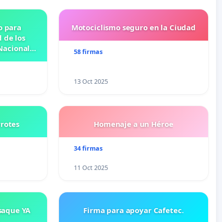
o para
Motociclismo seguro en la Ciudad
 de los
Nacional
58 firmas
OSE
N
13 Oct 2025
rrotes
Homenaje a un Héroe
34 firmas
11 Oct 2025
saque YA
Firma para apoyar Cafetec.