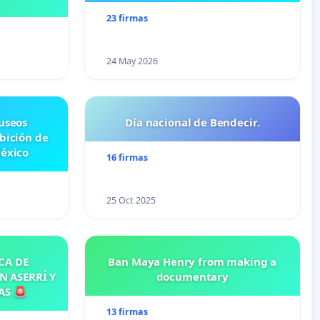
23 firmas
24 May 2026
useos
Día nacional de Bendecir.
ibición de
México
16 firmas
25 Oct 2025
CA DE
Ban Maya Henry from making a
N ASERRÍ Y
documentary
AS 🚨
13 firmas