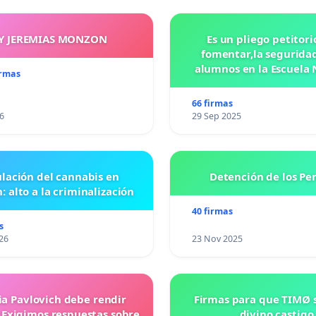
Y JEREMIAS MONZON
Es un pliego petitori
fomentar,la seguridad
alumnos en la Escuela 
irmas
Preparatoria #5 J
VASCONCELOS
66 firmas
6
29 Sep 2025
lación del cannabis en
Detención de los Pe
: alto a la criminalización
40 firmas
s
26
23 Nov 2025
ia Pavlovich debe rendir
Firmas para que TIMØ 
 Exigimos respuestas sobre
divino castigo