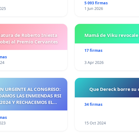
5 093 firmas
025
1 Jun 2026
atura de Roberto Iniesta
Mamá de Viku revocale 
Robe) al Premio Cervantes
17 firmas
rmas
024
3 Apr 2026
ÓN URGENTE AL CONGRESO:
Que Dereck borre su
DAMOS LAS ENMIENDAS RSI
2024 Y RECHACEMOS EL
34 firmas
DO PANDÉMICO ANTES DE
 2026! ¡CIUDADANOS DE
rmas
, ACTUEMOS ANTES DE QUE
023
15 Oct 2024
SEA TARDE!