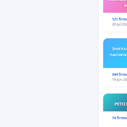
s
121 firm
20 Jul 20
Institu
naciona
344 firm
19 Jun 2
PETIC
14 firma