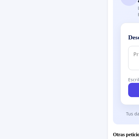
Des
Escri
Tus da
Otras petici