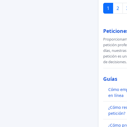
1
2
Peticion
Proporcionamo
petición profe
días, nuestra
petición es un
de decisiones.
Guías
Cómo emp
en línea
¿Cómo re
petición?
¿Cómo pr