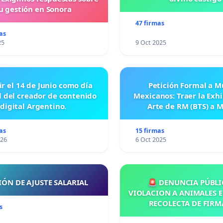
u gestión en Sonora
47 firmas
as
25
9 Oct 2025
ir el 14 de Junio como día
Petición Formal a M
l del creador de contenido
Mexicanos: Traer la Exh
digital Argentino.
Arte de RM (BTS) a 
as
15 firmas
026
6 Oct 2025
IÓN DE AJUSTE SALARIAL
🚨 DENUNCIA PÚBLI
VIOLACION A ANIMALES E
RECOLECTA DE FIRM
s